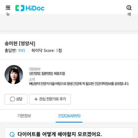
메
검
뉴
색
송미현 [영양사]
총답변:
995
ㅣ
하이닥 Score:
5
점
전문분야
성인영양, 질환영양, 체중조절
소개
해당분야 전문지식을 바탕으로 평생 건강에 꼭 필요한 건강의학정보를 공유합니다.
상담
관심 전문가로 추가
기본정보
건강Q&A(
995
)
다이어트를 어떻게 해야할지 모르겠어요.