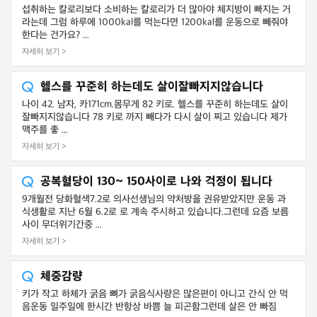
섭취하는 칼로리보다 소비하는 칼로리가 더 많아야 체지방이 빠지는 거
라는데 그럼 하루에 1000kal를 먹는다면 1200kal를 운동으로 빼줘야
한다는 건가요? ...
자세히 보기 >
헬스를 꾸준히 하는데도 살이잘빠지지않습니다
나이 42. 남자, 카171cm.몸무게 82 키로. 헬스를 꾸준히 하는데도 살이
잘빠지지않습니다 78 키로 까지 빼다가 다시 살이 찌고 있습니다 제가
맥주를 좋 ...
자세히 보기 >
공복혈당이 130~ 150사이로 나와 걱정이 됩니다
9개월전 당화혈색7.2로 의사선생님의 약처방을 권유받았지만 운동 과
식생활로 지난 6월 6.2로 로 계속 주시하고 있습니다.그런데 요즘 보름
사이 무더위기간중 ...
자세히 보기 >
체중감량
키가 작고 하체가 굵음 뼈가 굵음식사량은 많은편이 아니고 간식 안 먹
음운동 일주일에 한시간 반항상 바쁨 늘 피곤함그런데 살은 안 빠짐