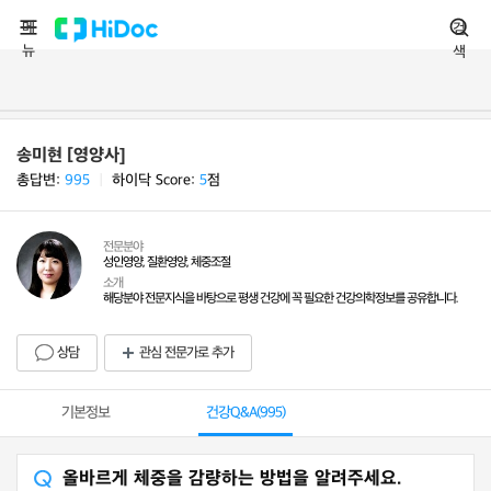
메
검
뉴
색
송미현 [영양사]
총답변:
995
ㅣ
하이닥 Score:
5
점
전문분야
성인영양, 질환영양, 체중조절
소개
해당분야 전문지식을 바탕으로 평생 건강에 꼭 필요한 건강의학정보를 공유합니다.
상담
관심 전문가로 추가
기본정보
건강Q&A(
995
)
올바르게 체중을 감량하는 방법을 알려주세요.