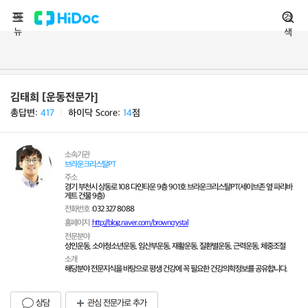
메
검
뉴
색
김태희 [운동전문가]
총답변:
417
ㅣ
하이닥 Score:
14
점
소속기관
브라운크리스탈PT
주소
경기 부천시 상동로 108 다인타운 9층 901호 브라운크리스탈PT(세이브존 옆 파리바
게트 건물 9층)
전화번호 :
032 327 8088
홈페이지 :
http://blog.naver.com/browncrystal
전문분야
성인운동, 소아청소년운동, 임산부운동, 재활운동, 질환별운동, 근력운동, 체중조절
소개
해당분야 전문지식을 바탕으로 평생 건강에 꼭 필요한 건강의학정보를 공유합니다.
상담
관심 전문가로 추가