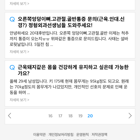
자세히 보기 >
오른쪽엉덩이뼈.고관절.골반통증 문의(근육.인대.신
경?) 정형외과선생님들 도와주세요!
안녕하세요 20대후반입니다. 오른쪽 엉덩이뼈.고관절.골반 이제는 척추
까지 통증이 오는지ㅠㅠ 위와같은 통증으로 문의드립니다. 사태는 설바
로뒷날입니다. 5일전 침 ...
자세히 보기 >
근욱돼지같은 몸을 건강하게 유지하고 싶은데 가능한
가요?
올해 29세 남성입니다. 키 175에 현재 몸무게는 95kg정도 되고요. 원래
는 70kg정도의 몸무게가 나갔었지만, 개인적인 선호의 문제로 인해 운
동을 하며 ...
자세히 보기 >
16
17
18
19
20
이용약관
개인정보처리방침
운영원칙
저작권정책
|
|
|