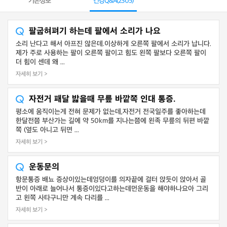
기본정보
건강Q&A(
2305
)
팔굽혀펴기 하는데 팔에서 소리가 나요
소리 난다고 해서 아프진 않은데.이상하게 오른쪽 팔에서 소리가 납니다.
제가 주로 사용하는 팔이 오른쪽 팔이고 힘도 왼쪽 팔보다 오른쪽 팔이
더 힘이 센데 왜 ...
자세히 보기 >
자전거 패달 밟을때 무릎 바깥쪽 인대 통증.
평소에 움직이는게 전혀 문제가 없는데,자전거 전국일주를 좋아하는데
한달전쯤 부산가는 길에 약 50km를 지나는쯤에 왼족 무릎의 뒤편 바깥
쪽 (옆도 아니고 뒤면 ...
자세히 보기 >
운동문의
항문통증 배뇨 증상이있는데엉덩이를 의자끝에 걸터 앉듯이 앉아서 골
반이 아래로 늘어나서 통증이있다고하는데먼운동을 해야하나요아 그리
고 왼쪽 사타구니만 계속 다리를 ...
자세히 보기 >