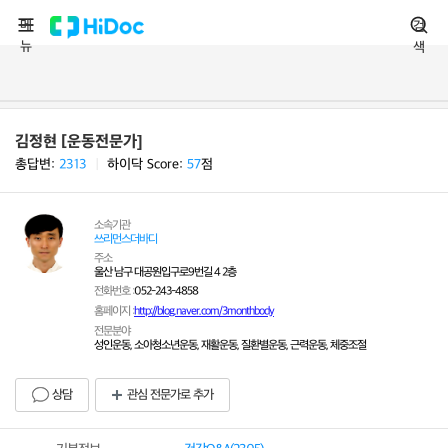
메
검
뉴
색
김정현 [운동전문가]
총답변:
2313
ㅣ
하이닥 Score:
57
점
소속기관
쓰리먼스더바디
주소
울산 남구 대공원입구로9번길 4 2층
전화번호 :
052-243-4858
홈페이지 :
http://blog.naver.com/3monthbody
전문분야
성인운동, 소아청소년운동, 재활운동, 질환별운동, 근력운동, 체중조절
상담
관심 전문가로 추가