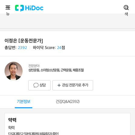
메
검
뉴
색
이정은 [운동전문가]
총답변:
2392
ㅣ
하이닥 Score:
24
점
전문분야
성인운동, 소아청소년운동, 근력운동, 체중조절
상담
관심 전문가로 추가
기본정보
건강Q&A(
2392
)
약력
학력
단국대학교 일반대학원 체육학과 졸업