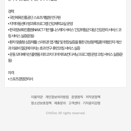
경력
• 국민체육진흥공단 스포츠개발원 연구원
• 지역아동센터 방과후프로그램 건강체력교실 운영
• 한국정보화진흥원(NIA) ICT 기반 웰니스케어 서비스 ‘건강위험군 대상 건강관리 서비스’ 코
칭 서비스 실증(운동)
• 환자 맞춤형 심장재활 스마트폰 앱 개발 및 현장실증을 통한 관상동맥질환 위험인자 개선
과 의료비 절감에 미치는 효과 연구 휴먼코칭 서비스 실증
• 운동 모티베이션 플랫폼 피트코치 다이어트&컨디셔닝 프로그램 운영 코칭 서비스 실증(운
동)
자격
• 스포츠경영관리사
이용약관
개인정보처리방침
운영원칙
저작권정책
|
|
|
청소년보호정책
제휴문의
고객센터
기자윤리강령
|
|
|
©HiDoc All rights reserved.