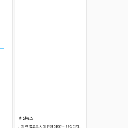
최신뉴스
피 안 뽑고도 치매 진행 예측?…EEG 디지털 트윈, 기존 바이오마커만큼 정확했다