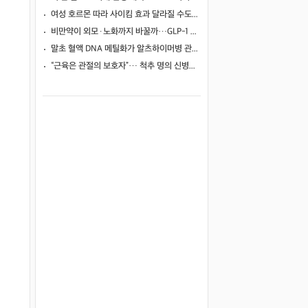
여성 호르몬 따라 사이킴 효과 달라질 수도…에스트로겐·프로게스테론이 약효·부작용 변동에 관여할 가능성
비만약이 외모·노화까지 바꿀까…GLP-1 계열의 60~80% 간지방 감소
말초 혈액 DNA 메틸화가 알츠하이머병 관련 뇌영상·인지 지표와 연관될까
“근육은 관절의 보호자”… 척추 명의 신병준 교수가 말하는 하체 근육의 힘 [평생운동연구소]