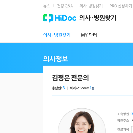
뉴스
건강 Q&A
의사·병원찾기
PRO 신청하기
|
|
|
의사·병원찾기
의사·병원찾기
MY 닥터
김정은 전문의
3
1
총답변:
ㅣ
하이닥 Score:
점
소속병원 :
병원주소 :
진료과목 :