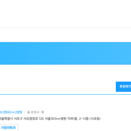
추천하
365엠씨(mc)병원
|
0
총 추천수 :
서울특별시 서초구 서초중앙로 126 서울365mc병원 지하1층, 2~13층 (서초동)
가정의학과