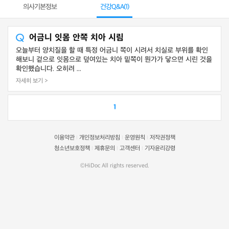
의사기본정보
건강Q&A(
1
)
어금니 잇몸 안쪽 치아 시림
오늘부터 양치질을 할 때 특정 어금니 쪽이 시려서 치실로 부위를 확인
해보니 겉으로 잇몸으로 덮여있는 치아 밑쪽이 뭔가가 닿으면 시린 것을
확인했습니다. 오히려 ...
자세히 보기 >
1
이용약관
개인정보처리방침
운영원칙
저작권정책
|
|
|
청소년보호정책
제휴문의
고객센터
기자윤리강령
|
|
|
©HiDoc All rights reserved.