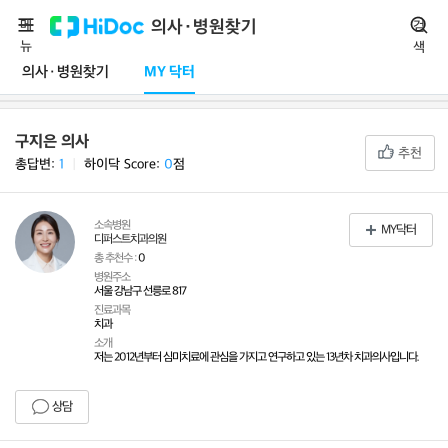
메
의사·병원찾기
검
뉴
색
의사·병원찾기
MY 닥터
구지은 의사
추천
총답변:
1
ㅣ
하이닥 Score:
0
점
소속병원
MY닥터
디퍼스트치과의원
총 추천수 :
0
병원주소
서울 강남구 선릉로 817
진료과목
치과
소개
저는 2012년부터 심미치료에 관심을 가지고 연구하고 있는 13년차 치과의사입니다.
상담