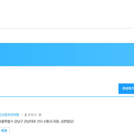
추천하
미소랑치과의원
|
0
총 추천수 :
서울특별시 강남구 강남대로 250 6층(도곡동, 심현빌딩)
치과