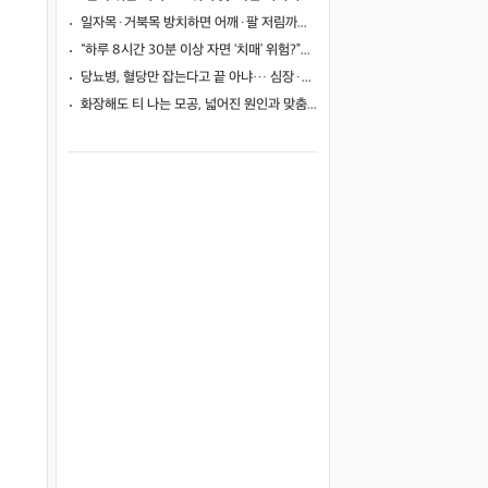
일자목·거북목 방치하면 어깨·팔 저림까지…초기 관리가 중요한 이유
“하루 8시간 30분 이상 자면 ‘치매’ 위험?”… 혈액 속 알츠하이머 단백질 늘었다
당뇨병, 혈당만 잡는다고 끝 아냐… 심장·신장·발 건강 관리까지 챙겨야
화장해도 티 나는 모공, 넓어진 원인과 맞춤 치료법