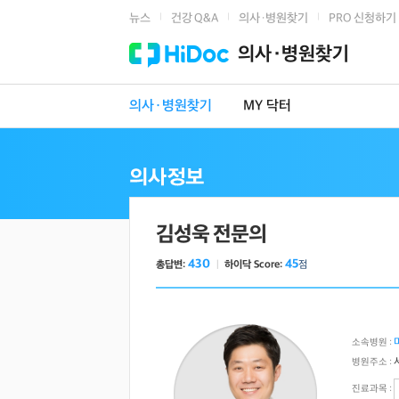
뉴스
건강 Q&A
의사·병원찾기
PRO 신청하기
|
|
|
의사·병원찾기
의사·병원찾기
MY 닥터
김성욱 전문의
430
45
총답변:
ㅣ
하이닥 Score:
점
소속병원 :
병원주소 :
진료과목 :