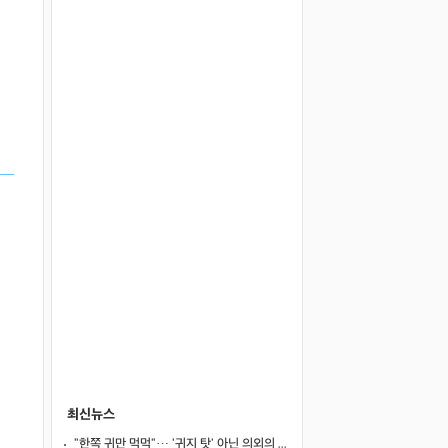
최신뉴스
"한쪽 귀만 먹먹"… '귀지 탓' 아닌 의외의 원인 4가지