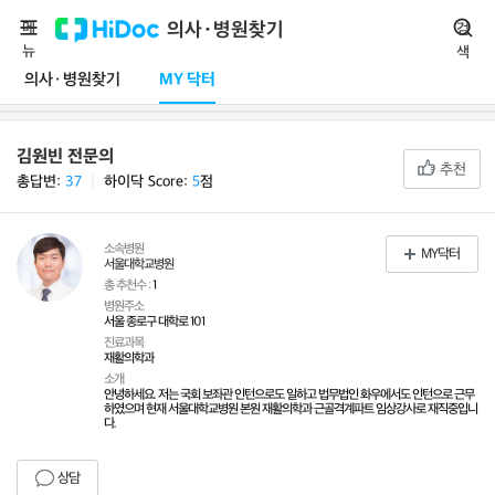
메
의사·병원찾기
검
뉴
색
의사·병원찾기
MY 닥터
김원빈 전문의
추천
총답변:
37
ㅣ
하이닥 Score:
5
점
소속병원
MY닥터
서울대학교병원
총 추천수 :
1
병원주소
서울 종로구 대학로 101
진료과목
재활의학과
소개
안녕하세요. 저는 국회 보좌관 인턴으로도 일하고 법무법인 화우에서도 인턴으로 근무
하였으며 현재 서울대학교병원 본원 재활의학과 근골격계파트 임상강사로 재직중입니
다.
상담