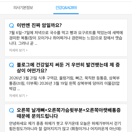
의사기본정보
건강Q&A(
289
)
이번엔 진짜 암일까요?
7월 6일~7일에 저녁으로 국수를 먹고 빵과 요구르트를 먹었는데 새벽에
경미한 복통(장이 꼬이거나 쥐어짜거나 경련하는 느낌)으로 잠에서 깻습
니다. 그러나 곧 ...
자세히 보기 >
블로그에 건강일지 써둔 거 우연히 발견햇는데 제 증
상이 어떤가요?
2026년 3월 21일 식후 구역감, 울렁거림, 뻐근, 묵직한 등통증, 상복부
통증(쓰림, 더부룩) 2026년 3월 19일 왼쪽 상복부에 덩어리 이물감(압
박감 ...
자세히 보기 >
오른쪽 날개뼈+오른쪽가슴윗부분+오른쪽아랫배통증
때문에 문의드립니다
안녕하세요 제가 종종 하체가 붓고 무거운데 오늘은 하체가부어서 걷기
힘든정도가아니라 잘 걸어지지가 않고 (휘청이거나 어지러운게 아닌데)