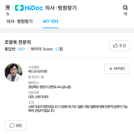
메
의사·병원찾기
검
뉴
색
의사·병원찾기
MY 닥터
조영욱 전문의
추천
총답변:
290
ㅣ
하이닥 Score:
32
점
소속병원
MY닥터
베드로내과의원
총 추천수 :
0
병원주소
경상북도 영천시 강변로 44 (금노동)
진료과목
내과, 소화기내과
소개
소화기내과 전문의입니다. 다양한 위,식도 질환, 대장 질환에 대해 전문적 답변이 가능
하며, 관심이 많습니다.
상담