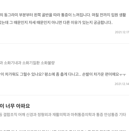
의 동그라미 부분부터 왼쪽 골반을 따라 통증이 느껴집니다. 며칠 전까지 입원 생활
았는데 그 때문인지 자세 때문인지 아니면 다른 이유가 있는지 궁금합니다..
2021.12.17
과
소화기내과
소화기질환
소화불량
이 차가워도 그럴수 있나요? 평소에 좀 춥게 다니고... 손발이 차가운 편이에요ㅜㅜ
2021.12.14
슴이 너무 아파요
 등 결합조직
어깨
신경과
정형외과
재활의학과
마취통증의학과
통증
만성통증
기타