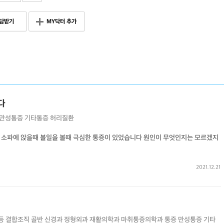
담받기
MY닥터 추가
다
만성통증
기타통증
허리질환
 소파에 앉을때 볼일을 볼때 극심한 통증이 있었습니다 원인이 무엇인지는 모르겠지
2021.12.21
 등 결합조직
골반
신경과
정형외과
재활의학과
마취통증의학과
통증
만성통증
기타