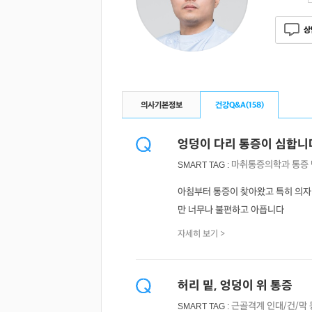
상
의사기본정보
건강Q&A(
158
)
엉덩이 다리 통증이 심합니
마취통증의학과
통증
SMART TAG :
아침부터 통증이 찾아왔고 특히 의자
만 너무나 불편하고 아픕니다
자세히 보기 >
허리 밑, 엉덩이 위 통증
근골격계
인대/건/막
SMART TAG :