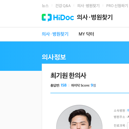
뉴스
건강 Q&A
의사·병원찾기
PRO 신청하기
|
|
|
의사·병원찾기
의사·병원찾기
MY 닥터
최기원 한의사
158
9
총답변:
ㅣ
하이닥 Score:
점
소속병원 :
병원주소 :
진료과목 :