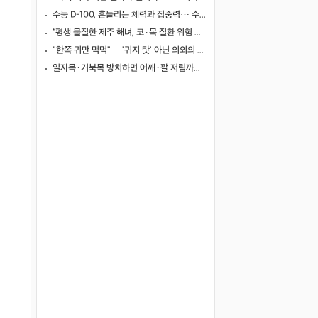
수능 D-100, 흔들리는 체력과 집중력… 수험생 영양 관리 어떻게 할까
“평생 물질한 제주 해녀, 코·목 질환 위험 높았다”… 10년 추적 연구 결과
"한쪽 귀만 먹먹"… '귀지 탓' 아닌 의외의 원인 4가지
일자목·거북목 방치하면 어깨·팔 저림까지…초기 관리가 중요한 이유