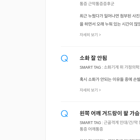
통증
근막통증증후군
최근 누웠다가 일어나면 첨부된 사진
을 하면서 오래 누워 있는 시간이 많
자세히 보기 >
소화 잘 안됨
소화기계
위
가정의학
SMART TAG :
혹시 소화가 안되는 이유들 중에 손발
자세히 보기 >
왼쪽 어깨 겨드랑이 팔 가
근골격계
인대/건/막
SMART TAG :
통증
어깨통증