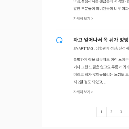
아침,점심까지는 괜찮은데 저녁만되면
말한 부분들이 마비된듯이 너무 아파
자세히 보기 >
자고 일어나서 목 뒤가 멍
심혈관계
정신/신경계
SMART TAG :
특별하게 잠을 잘못자도 이런 느낌은 
거나 그런 느낌은 없고요 두통과 귀
머리로 피가 많이ㅠ쏠리는 느낌도 드는
지 2달 정도 되었고, ...
자세히 보기 >
1
2
3