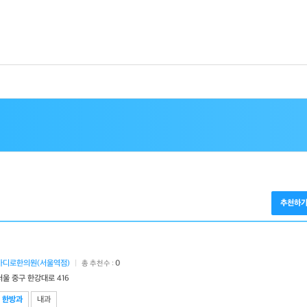
추천하
마디로한의원(서울역점)
|
0
총 추천수 :
서울 중구 한강대로 416
한방과
내과