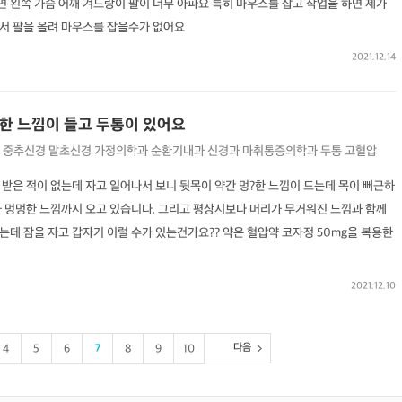
 왼쪽 가슴 어깨 겨드랑이 팔이 너무 아파요 특히 마우스를 잡고 작업을 하면 제가
서 팔을 올려 마우스를 잡을수가 없어요
2021.12.14
멍한 느낌이 들고 두통이 있어요
중추신경
말초신경
가정의학과
순환기내과
신경과
마취통증의학과
두통
고혈압
받은 적이 없는데 자고 일어나서 보니 뒷목이 약간 멍?한 느낌이 드는데 목이 뻐근하
가 멍멍한 느낌까지 오고 있습니다. 그리고 평상시보다 머리가 무거워진 느낌과 함께
데 잠을 자고 갑자기 이럴 수가 있는건가요?? 약은 혈압약 코자정 50mg을 복용한
2021.12.10
다음
4
5
6
7
8
9
10