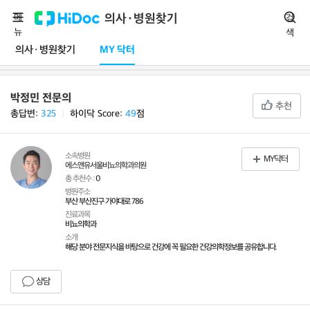
메
의사·병원찾기
검
뉴
색
의사·병원찾기
MY 닥터
박정민 전문의
추천
총답변:
325
ㅣ
하이닥 Score:
49
점
소속병원
MY닥터
에스앤유서울비뇨의학과의원
총 추천수 :
0
병원주소
부산 부산진구 가야대로 786
진료과목
비뇨의학과
소개
해당 분야 전문지식을 바탕으로 건강에 꼭 필요한 건강의학정보를 공유합니다.
상담