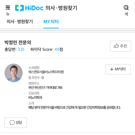
메
의사·병원찾기
검
뉴
색
의사·병원찾기
MY 닥터
박정민 전문의
추천
총답변:
325
ㅣ
하이닥 Score:
49
점
소속병원
MY닥터
에스앤유서울비뇨의학과의원
총 추천수 :
0
병원주소
부산 부산진구 가야대로 786
진료과목
비뇨의학과
소개
해당 분야 전문지식을 바탕으로 건강에 꼭 필요한 건강의학정보를 공유합니다.
상담