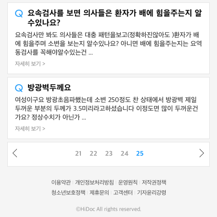
요속검사를 보면 의사들은 환자가 배에 힘을주는지 알
수있나요?
요속검사만 봐도 의사들은 대충 패턴을보고(정확하진않아도 )환자가 배
에 힘을주며 소변을 보는지 알수있나요? 아니면 배에 힘을주는지는 요역
동검사를 꼭해야알수있는건 ...
자세히 보기 >
방광벽두께요
여성이구요 방광초음파했는데 소변 250정도 찬 상태에서 방광벽 제일
두꺼운 부분의 두께가 3.5미리라고하셨습니다 이정도면 많이 두꺼운건
가요? 정상수치가 아닌가 ...
자세히 보기 >
21
22
23
24
25
이용약관
개인정보처리방침
운영원칙
저작권정책
|
|
|
청소년보호정책
제휴문의
고객센터
기자윤리강령
|
|
|
©HiDoc All rights reserved.