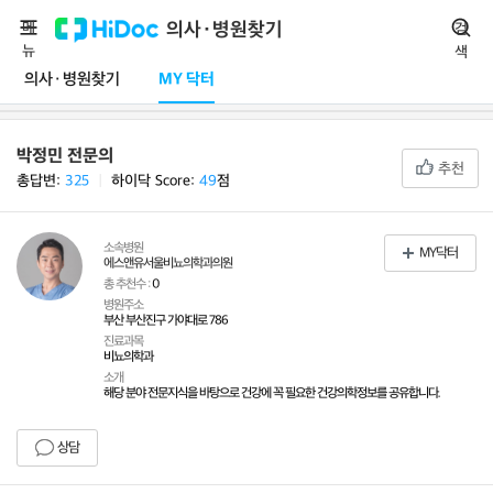
메
의사·병원찾기
검
뉴
색
의사·병원찾기
MY 닥터
박정민 전문의
추천
총답변:
325
ㅣ
하이닥 Score:
49
점
소속병원
MY닥터
에스앤유서울비뇨의학과의원
총 추천수 :
0
병원주소
부산 부산진구 가야대로 786
진료과목
비뇨의학과
소개
해당 분야 전문지식을 바탕으로 건강에 꼭 필요한 건강의학정보를 공유합니다.
상담