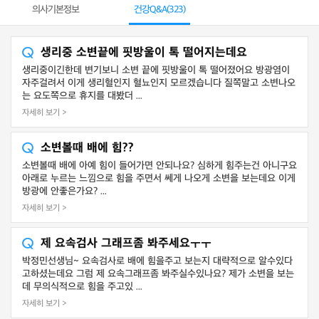
의사기본정보
건강Q&A(
323
)
생리중 소변끝에 핏방울이 톡 떨어지는데요
생리중이긴한데 변기보니 소변 끝에 핏방울이 톡 떨어졌어요 방광염이
자주걸려서 이게 생리혈인지 혈뇨인지 모르겠습니다 질쪽말고 소변나오
는 요도쪽으로 휴지를 대봤더 ...
자세히 보기 >
소변볼때 배에 힘??
소변볼때 배에 아예 힘이 들어가면 안되나요? 심하게 힘주는건 아니구요
아래로 누르는 느낌으로 힘을 주면서 쎄게 나오게 소변을 보는데요 이게
방광에 안좋은가요? ...
자세히 보기 >
제 요속검사 그래프좀 봐주세요ㅜㅜ
박정민선생님~ 요속검사로 배에 힘을주고 보는지 대략적으로 알수있다
고하셨는데요 그럼 제 요속그래프좀 봐주실수있나요? 제가 소변을 보는
데 무의식적으로 힘을 주고있 ...
자세히 보기 >