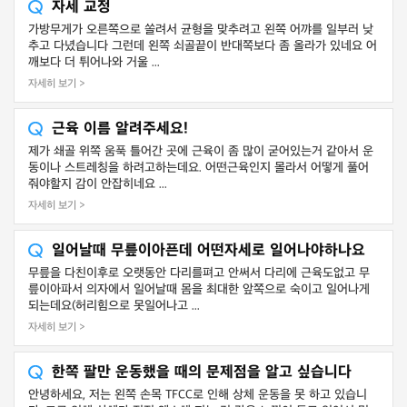
자세 교정
가방무게가 오른쪽으로 쏠려서 균형을 맞추려고 왼쪽 어꺄를 일부러 낮
추고 다녔습니다 그런데 왼쪽 쇠골끝이 반대쪽보다 좀 올라가 있네요 어
깨보다 더 튀어나와 거울 ...
자세히 보기 >
근육 이름 알려주세요!
제가 쇄골 위쪽 움푹 틀어간 곳에 근육이 좀 많이 굳어있는거 같아서 운
동이나 스트레칭을 하려고하는데요. 어떤근육인지 몰라서 어떻게 풀어
줘야할지 감이 안잡히네요 ...
자세히 보기 >
일어날때 무릎이아픈데 어떤자세로 일어나야하나요
무릎을 다친이후로 오랫동안 다리를펴고 안써서 다리에 근육도없고 무
릎이아파서 의자에서 일어날때 몸을 최대한 앞쪽으로 숙이고 일어나게
되는데요(허리힘으로 못일어나고 ...
자세히 보기 >
한쪽 팔만 운동했을 때의 문제점을 알고 싶습니다
안녕하세요, 저는 왼쪽 손목 TFCC로 인해 상체 운동을 못 하고 있습니