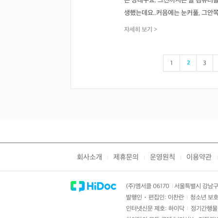
는 상태구요. 그전까지는 늘 컴퓨터
생했는데요..커음에는 눈커풀, 그안쪽으 
자세히 보기 >
1
2
3
회사소개
제휴문의
운영원칙
이용약관
|
|
|
|
(주)엠서클 06170
서울특별시 강남구 
|
발행인・편집인: 이찬란
청소년 보호
|
인터넷신문 제호: 하이닥
정기간행물 
|