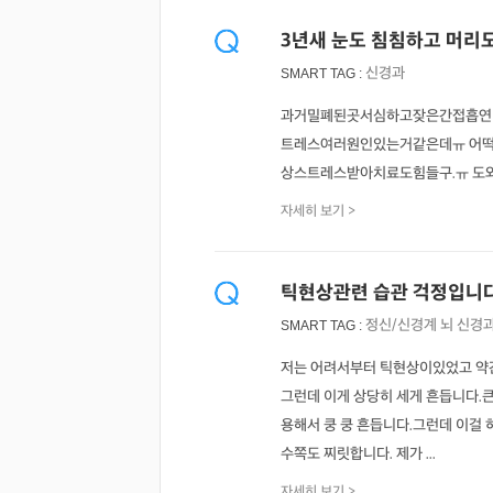
3년새 눈도 침침하고 머리도
신경과
SMART TAG :
과거밀폐된곳서심하고잦은간접흡연
트레스여러원인있는거같은데ㅠ 어
상스트레스받아치료도힘들구.ㅠ 도
자세히 보기 >
틱현상관련 습관 걱정입니다
정신/신경계
뇌
신경
SMART TAG :
저는 어려서부터 틱현상이있었고 약간
그런데 이게 상당히 세게 흔듭니다.큰
용해서 쿵 쿵 흔듭니다.그런데 이걸 
수쪽도 찌릿합니다. 제가 ...
자세히 보기 >