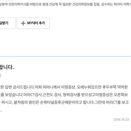
당분야 전문의학지식을 바탕으로 평생 건강에 꼭 필요한 건강의학정보를 집필, 감수하는 하이닥 의학
담받기
MY닥터 추가
합니다.
과
절한 답변 감사드립니다.저희 어머니께서 이명증상, 오래누워있으면 후두부쪽 먹먹한
료를 보았습니다.머리CT검사,근전도 검사, 청력검사를 받으셨고이명증상은 오른쪽보
다 하시고, 팔저림의 원인은 손목터널증후군때문이라고 합니다.그런데 머리CT를 보고
.
2015.10.23