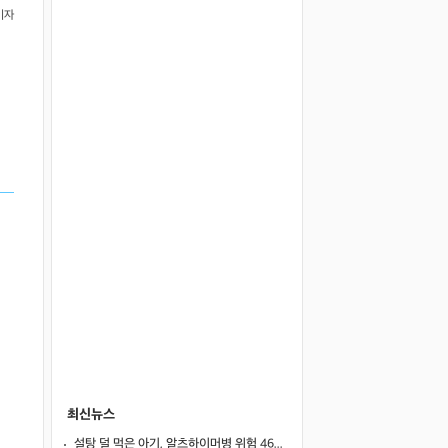
기자
최신뉴스
설탕 덜 먹은 아기, 알츠하이머병 위험 46%↓… 불안장애도 감소