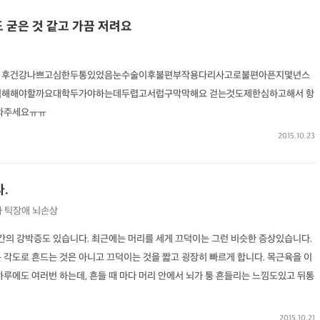
 굳은 것 같고 가끔 저려요
 후건강나쁘고심한두통있었음눈수술이후불편부작용다리사고로불편아픈지몇년스
떡해해야할까요대학두가야하는데두렵고서럽구막막해요 걷는것도제한심하고해서 항
와주세요ㅠㅠ
2015.10.23
.
과
틱장애
뇌손상
의 강박증도 있습니다. 최근에는 머리를 세게 끄덕이는 그런 비슷한 증상있습니다.
 각도로 흔드는 것은 아니고 끄덕이는 것을 짧고 굉장히 빠르게 합니다. 목근육을 이
하루에도 여러번 하는데, 흔들 때 마다 머리 안에서 뇌가 퉁 흔들리는 느낌도있고 뒤통
2015.10.21