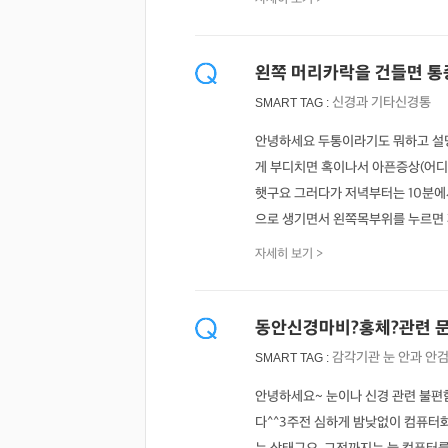
왼쪽 머리카락을 건들면 통
신경과
기타신경통
SMART TAG :
안녕하세요 두통이라기도 뭐하고 설명
게 부디치면 혹이나서 아픈증상(어디
햇구요 그러다가 저녁부터는 10분에
으로 생기면서 왼쪽목부위를 누르면 찌릿
자세히 보기 >
동안신경마비?홍체?관련 
감각기관
눈
안과
안검
SMART TAG :
안녕하세요~ 눈이나 신경 관련 불편
다^^3주전 심하게 밤낮없이 컴퓨터