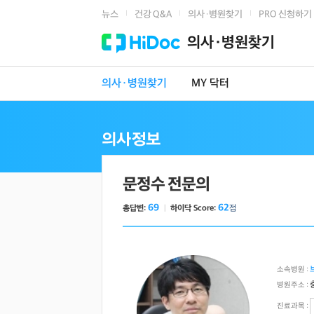
뉴스
건강 Q&A
의사·병원찾기
PRO 신청하기
|
|
|
의사·병원찾기
의사·병원찾기
MY 닥터
문정수 전문의
69
62
총답변:
ㅣ
하이닥 Score:
점
소속병원 :
병원주소 :
진료과목 :