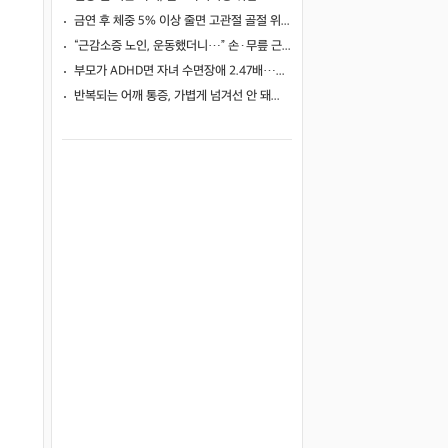
금연 후 체중 5% 이상 줄면 고관절 골절 위험 1.8배↑
“근감소증 노인, 운동했더니…” 손·무릎 근력·보행 속도 모두 개선됐다
부모가 ADHD면 자녀 수면장애 2.47배…정신질환·사고 위험까지 넓게 높였다
반복되는 어깨 통증, 가볍게 넘겨선 안 돼… 원인과 치료 방법 살펴봐야