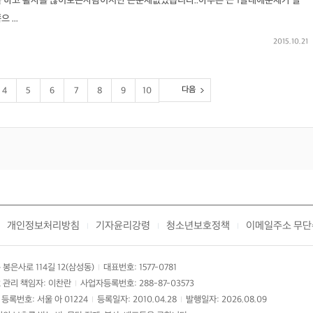
를 하고 활자를 많이보는사람이지만 큰문제없었습니다..아무튼 근 1달내에문제가 발
...
2015.10.21
다음
4
5
6
7
8
9
10
개인정보처리방침
기자윤리강령
청소년보호정책
이메일주소 무단
|
|
|
봉은사로 114길 12(삼성동)
대표번호: 1577-0781
|
 관리 책임자: 이찬란
사업자등록번호: 288-87-03573
|
등록번호: 서울 아 01224
등록일자: 2010.04.28
발행일자: 2026.08.09
|
|