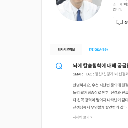
해
소 개 :
입니다.
상
의사기본정보
건강Q&A(
69
)
뇌에 칼슘침착에 대해 궁금
정신/신경계
뇌
신경
SMART TAG :
안녕하세요. 우선 지난번 문의에 친
느낌,팔저림증상로 인한 신경과 진
다 왼쪽 청력이 떨어져 나타난거 같
선생님께서 우연찮게 발견한거 같다 ..
자세히 보기 >