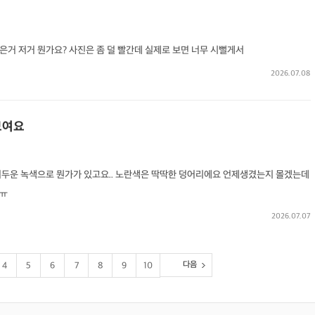
같은거 저거 뭔가요? 사진은 좀 덜 빨간데 실제로 보면 너무 시뻘게서
2026.07.08
보여요
어두운 녹색으로 뭔가가 있고요.. 노란색은 딱딱한 덩어리에요 언제생겼는지 몰겠는데
 ㅠ
2026.07.07
다음
4
5
6
7
8
9
10