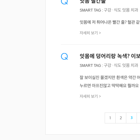
잇몸 빨간줄
구강·식도
잇몸
치과
SMART TAG :
잇몸에 저 튀어나온 빨간 줄? 혈관 
자세히 보기 >
잇몸에 덩어리랑 녹색? 이
구강·식도
잇몸
치과
SMART TAG :
잘 보이실진 몰겠지만 흰색은 약간 
누르면 아프진않고 딱딱해요 뭘까요
자세히 보기 >
1
2
3