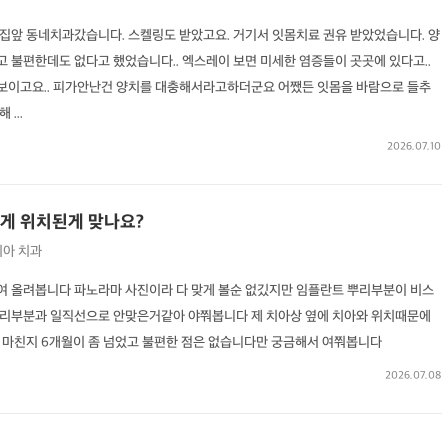
집앞 동네치과갔습니다. 스켈링도 받았고요. 거기서 잇몸치료 권유 받았었습니다. 양
 불편한데도 없다고 했었습니다.. 엑스레이 보면 미세한 염증들이 곳곳에 있다고..
보이고요.. 피가안난건 양치를 대충해서라고하더군요 어쨌든 잇몸을 바람으로 들추
...
2026.07.10
게 위치된게 맞나요?
치아
치과
 올려봅니다 파노라마 사진이라 다 맞게 볼순 없깄지만 임플란트 뿌리부분이 비스
뿌리부분과 일직선으로 안맞은거같아 야쭤봅니다 제 치아상 옆에 치아와 위치때문에
마친지 6개월이 좀 넘었고 불편한 점은 없습니다만 궁금해서 여쭤봅니다
2026.07.08