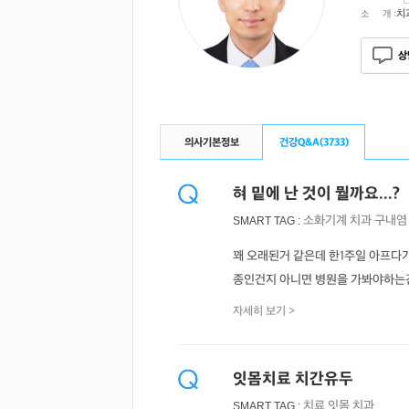
치
소 개 :
상
의사기본정보
건강Q&A(
3733
)
혀 밑에 난 것이 뭘까요...?
소화기계
치과
구내염
SMART TAG :
꽤 오래된거 같은데 한1주일 아프다가
종인건지 아니면 병원을 가봐야하는
자세히 보기 >
잇몸치료 치간유두
치료
잇몸
치과
SMART TAG :