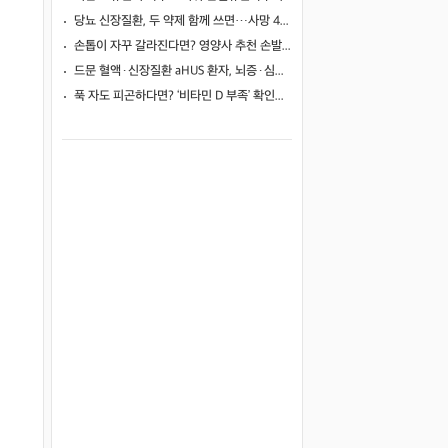
당뇨 신장질환, 두 약제 함께 쓰면…사망 46%·신장사건 27% 줄였다
손톱이 자꾸 갈라진다면? 영양사 추천 손발톱 강화 음식 5가지
드문 혈액·신장질환 aHUS 환자, 뇌증·심근병증 겹쳤지만…조기 보체억제치료로 신경학적 회복 보여
푹 자도 피곤하다면? ‘비타민 D 부족’ 확인해야