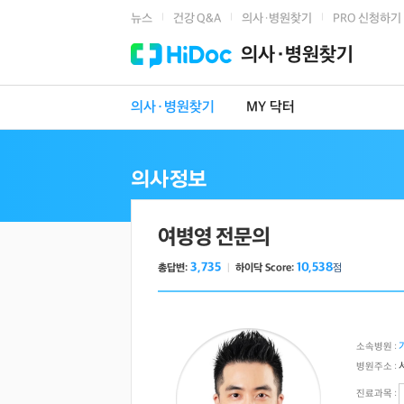
뉴스
건강 Q&A
의사·병원찾기
PRO 신청하기
|
|
|
의사·병원찾기
의사·병원찾기
MY 닥터
여병영 전문의
3,735
10,538
총답변:
ㅣ
하이닥 Score:
점
소속병원 :
병원주소 :
진료과목 :