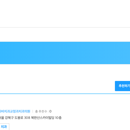
추천하
가바치과교정과치과의원
|
0
총 추천수 :
서울 강북구 도봉로 308 북한산스카이빌딩 10층
치과