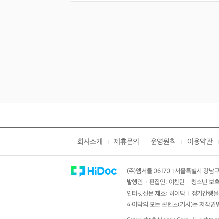
가톨릭대학교 성빈센트병원
-
이이호 전문의
창원파티마병원
-
회사소개
제휴문의
운영원칙
이용약관
|
|
|
|
(주)엠서클 06170
서울특별시 강남구 
|
발행인・편집인: 이찬란
청소년 보호
|
인터넷신문 제호: 하이닥
정기간행물 
|
하이닥의 모든 콘텐츠(기사)는 저작권법의