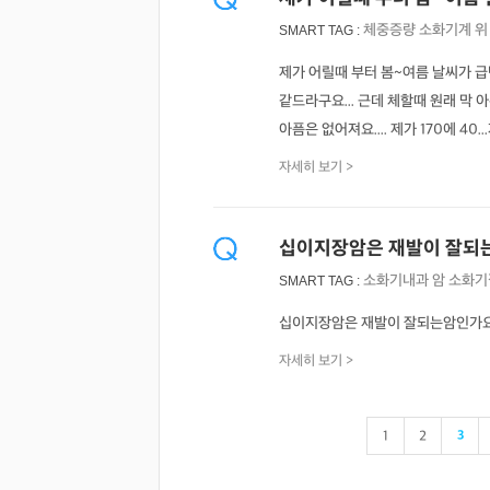
체중증량
소화기계
위
SMART TAG :
제가 어릴때 부터 봄~여름 날씨가 급
같드라구요... 근데 체할때 원래 막
아픔은 없어져요.... 제가 170에 40
자세히 보기 >
십이지장암은 재발이 잘되
소화기내과
암
소화기
SMART TAG :
십이지장암은 재발이 잘되는암인가요?
의사 답변왕
약사 답변왕
자세히 보기 >
홍인표 전문의
김민한 약사
닥터홍가정의학과의원
시원약국
-
-
1
2
3
김경남 전문의