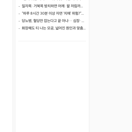
일자목·거북목 방치하면 어깨·팔 저림까지…초기 관리가 중요한 이유
“하루 8시간 30분 이상 자면 ‘치매’ 위험?”… 혈액 속 알츠하이머 단백질 늘었다
당뇨병, 혈당만 잡는다고 끝 아냐… 심장·신장·발 건강 관리까지 챙겨야
화장해도 티 나는 모공, 넓어진 원인과 맞춤 치료법