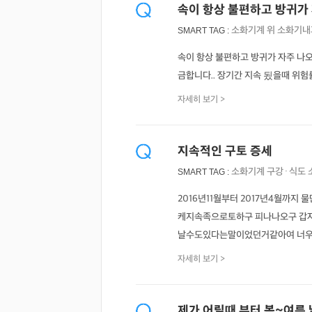
속이 항상 불편하고 방귀가
소화기계
위
소화기내
SMART TAG :
속이 항상 불편하고 방귀가 자주 나
금합니다.. 장기간 지속 됬을때 위
자세히 보기 >
지속적인 구토 증세
소화기계
구강·식도
SMART TAG :
2016년11월부터 2017년4월
케지속족으로토하구 피나나오구 갑
날수도있다는말이었던거같아여 너
자세히 보기 >
제가 어릴때 부터 봄~여름 