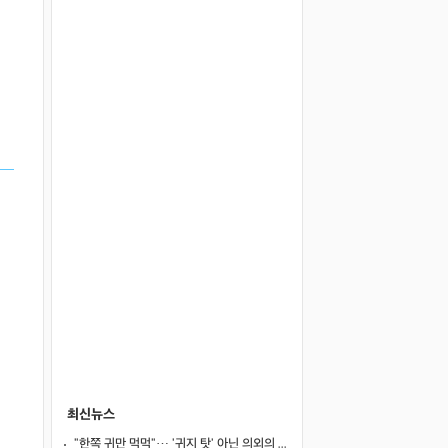
최신뉴스
"한쪽 귀만 먹먹"… '귀지 탓' 아닌 의외의 원인 4가지