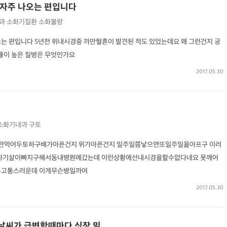
 자주 나오는 편입니다
과
소화기질환
소화불량
오는 편입니다 5년전 위내시경중 까만혈흔이 발견된 적도 있었는데요 왜 그런건지 궁
험률이 높은 질병은 무엇인가요
2017.05.30
소화기내과
구토
까지 물만먹어두토하구배가아픈건지 위가아픈건지 일주일쫌낳으면또일주일을아프구 이러
자기살이빠지구해서동내병원에갔는데 이런상황에선내시경을할수없다네요 못깨어
우고통스러운데 이게무슨병일까여
2017.05.30
날씨가 급변할때마다 심장 밑 ...