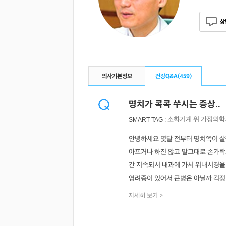
상
의사기본정보
건강Q&A(
459
)
명치가 콕콕 쑤시는 증상..
소화기계
위
가정의학
SMART TAG :
안녕하세요 몇달 전부터 명치쪽이 살
아프거나 하진 않고 말그대로 손가락
간 지속되서 내과에 가서 위내시경을
염려증이 있어서 큰병은 아닐까 걱정 .
자세히 보기 >