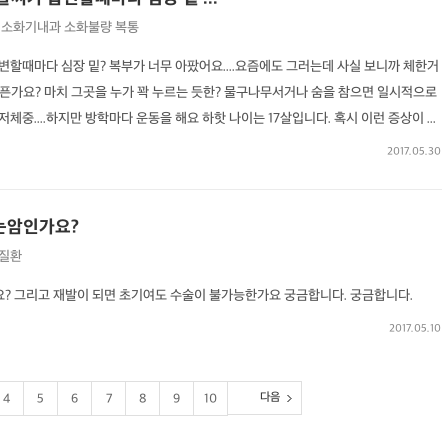
소화기내과
소화불량
복통
변할때마다 심장 밑? 복부가 너무 아팠어요....요즘에도 그러는데 사실 보니까 체한거
 아픈가요? 마치 그곳을 누가 꽉 누르는 듯한? 물구나무서거나 숨을 참으면 일시적으로
...저체중....하지만 방학마다 운동을 해요 하핫 나이는 17살입니다. 혹시 이런 증상이 ...
2017.05.30
는암인가요?
질환
 그리고 재발이 되면 초기여도 수술이 불가능한가요 궁금합니다. 궁금합니다.
의사 답변왕
약사 답변왕
2017.05.10
홍인표 전문의
김민한 약사
닥터홍가정의학과의원
시원약국
-
-
다음
4
5
6
7
8
9
10
김경남 전문의