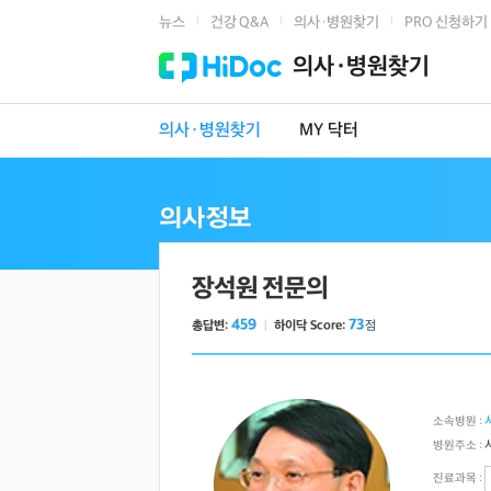
뉴스
건강 Q&A
의사·병원찾기
PRO 신청하기
|
|
|
의사·병원찾기
의사·병원찾기
MY 닥터
장석원 전문의
459
73
총답변:
ㅣ
하이닥 Score:
점
소속병원 :
병원주소 :
진료과목 :