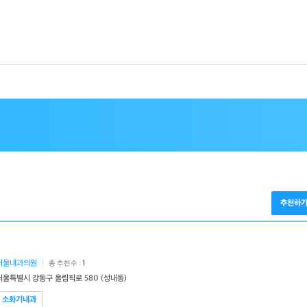
추천하
서울내과의원
|
1
총 추천수 :
서울특별시 강동구 올림픽로 580 (성내동)
소화기내과