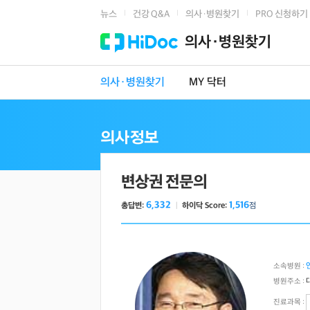
뉴스
건강 Q&A
의사·병원찾기
PRO 신청하기
|
|
|
의사·병원찾기
의사·병원찾기
MY 닥터
변상권 전문의
6,332
1,516
총답변:
ㅣ
하이닥 Score:
점
소속병원 :
병원주소 :
진료과목 :