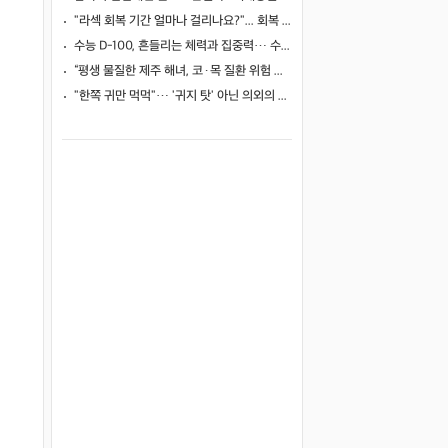
"라섹 회복 기간 얼마나 걸리나요?"... 회복 과정과 일상 복귀 시점
수능 D-100, 흔들리는 체력과 집중력… 수험생 영양 관리 어떻게 할까
“평생 물질한 제주 해녀, 코·목 질환 위험 높았다”… 10년 추적 연구 결과
"한쪽 귀만 먹먹"… '귀지 탓' 아닌 의외의 원인 4가지