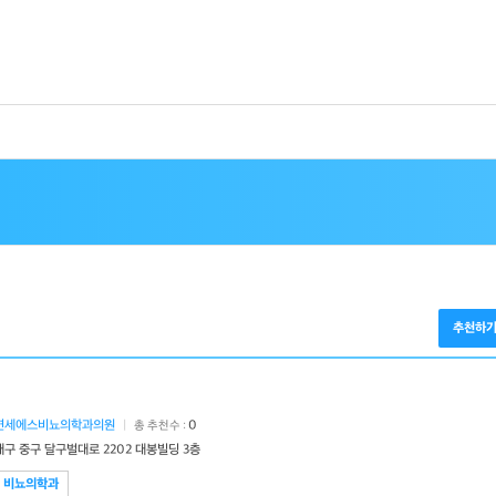
추천하
연세에스비뇨의학과의원
|
0
총 추천수 :
대구 중구 달구벌대로 2202 대봉빌딩 3층
비뇨의학과