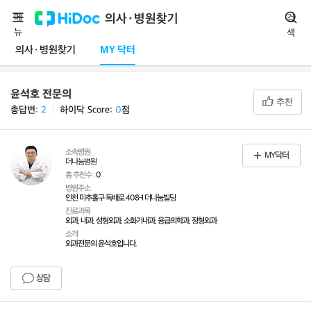
메
의사·병원찾기
검
뉴
색
의사·병원찾기
MY 닥터
윤석호 전문의
추천
총답변:
2
ㅣ
하이닥 Score:
0
점
소속병원
MY닥터
더나눔병원
총 추천수 :
0
병원주소
인천 미추홀구 독배로 408-1 더나눔빌딩
진료과목
외과, 내과, 성형외과, 소화기내과, 응급의학과, 정형외과
소개
외과전문의 윤석호입니다.
상담