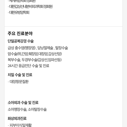
· 세계위암학회 정회원
· 대한갑상선내분비외과학회 정회원
· 대한유방암학회
주요 진료분야
단일공복강경 수술
급성 충수염(맹장염) , 담낭절제술 , 탈장수술
암수술(위,간암,췌장암,대장암,갑상선암)
복부수술, 두경부수술(갑상선,임파선등)
24시간 응급진단 수술 및 진료
치질 수술 및 진료
· 대장항문질환
소아외과 수술 및 진료
소아맹장수술, 소아탈장수술
화상외과진료
· 피부이식및재활