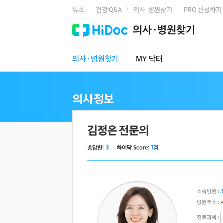
뉴스
건강 Q&A
의사·병원찾기
PRO 신청하기
|
|
|
의사·병원찾기
의사·병원찾기
MY 닥터
김정은 전문의
3
1
총답변:
ㅣ
하이닥 Score:
점
소속병원 :
병원주소 :
진료과목 :