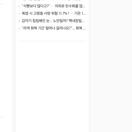
"식빵보다 많다고?"… 의외로 탄수화물 많은 식품 4
폭염 시 고령층 사망 위험 11.7%↑… 기온 1도 오를 때마다 위험 높아져
갑자기 침침해진 눈... 노안일까? 백내장일까?
"라섹 회복 기간 얼마나 걸리나요?"... 회복 과정과 일상 복귀 시점