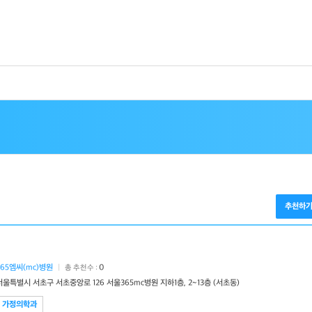
추천하
365엠씨(mc)병원
|
0
총 추천수 :
서울특별시 서초구 서초중앙로 126 서울365mc병원 지하1층, 2~13층 (서초동)
가정의학과