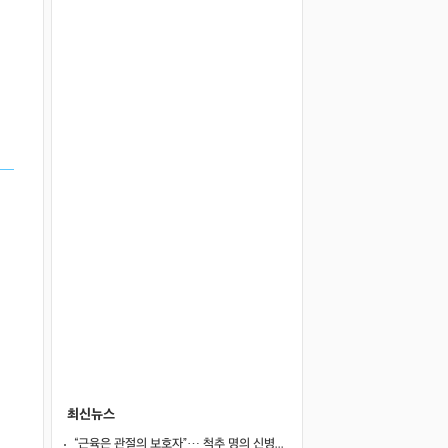
최신뉴스
“근육은 관절의 보호자”… 척추 명의 신병준 교수가 말하는 하체 근육의 힘 [평생운동연구소]