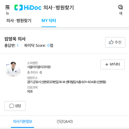
메
의사·병원찾기
검
뉴
색
의사·병원찾기
MY 닥터
임영욱 의사
추천
총답변:
1
ㅣ
하이닥 Score:
0
점
소속병원
MY닥터
서울미라클치과의원
총 추천수 :
0
병원주소
경기 군포시 산본로323번길 16-14 센타빌딩 6층 601~604호 (산본동)
진료과목
치과
상담
의사기본정보
건강Q&A(
1
)