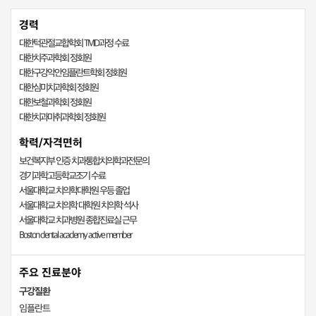
경력
대한턱관절교합학회 TMD과정 수료
대한치주과학회 정회원
대한구강악안임플란트학회 정회원
대한심미치과학회 정회원
대한보철과학회 정회원
대한치과마취과학회 정회원
학력/자격면허
보건복지부 인증 치과통합치의학과전문의
경기과학고등학교조기 수료
서울대학교 치의학대학원 우등 졸업
서울대학교 치의학 대학원 치의학 석사
서울대학교 치과병원 종합진료실 근무
Boston dental academy active member
주요 진료분야
구강질환
임플란트