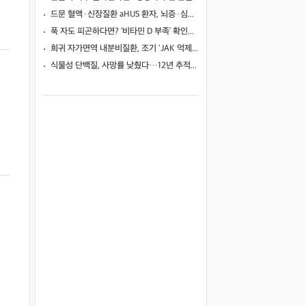
드문 혈액·신장질환 aHUS 환자, 뇌증·심근병증 겹쳤지만…조기 보체억제치료로 신경학적 회복 보여
푹 자도 피곤하다면? ‘비타민 D 부족’ 확인해야
희귀 자가면역 내분비질환, 조기 'JAK 억제제'로 진행 막고 호르몬 기능 되살렸다
식물성 단백질, 사망률 낮췄다…12년 추적서 35% 감소