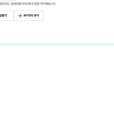
녕하세요, 경대연합이비인후과 원장 박지혜입니다
담받기
MY닥터 추가