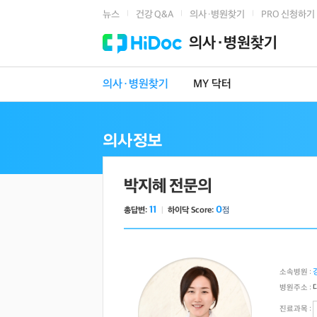
뉴스
건강 Q&A
의사·병원찾기
PRO 신청하기
|
|
|
의사·병원찾기
의사·병원찾기
MY 닥터
박지혜 전문의
11
0
총답변:
ㅣ
하이닥 Score:
점
소속병원 :
병원주소 :
진료과목 :