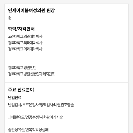
연세아이봄여성의원 원장
현
학력/자격면허
고려대학교 의과대학 박사
경북대학교 의과대학 석사
경북대학교 의과대학 학사
경북대학교 병원 인턴
경북대학교 병원 산분인과 레지던트
주요 진료분야
난임진료
난임검사/호르몬검사/정액검사/나팔관조영술
과배란유도/인공수정/시험관아기시술
습관성유산/반복적착상실패