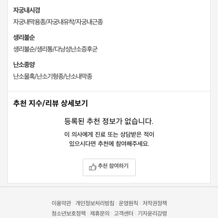
자궁내시경
자궁내막용종/자궁내유착/자궁내근종
생리불순
생리불순/생리통/다낭성난소증후군
난소종양
난소물혹/난소기형종/난소내막종
추천 지수/리뷰 상세보기
등록된 추천 정보가 없습니다.
이 의사에게 진료 또는 상담받은 적이
있으시다면 추천에 참여해주세요.
추천 참여하기
이용약관
개인정보처리방침
운영원칙
저작권정책
|
|
|
청소년보호정책
제휴문의
고객센터
기자윤리강령
|
|
|