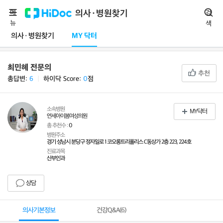
메
의사·병원찾기
검
뉴
색
의사·병원찾기
MY 닥터
최민혜 전문의
추천
총답변:
6
ㅣ
하이닥 Score:
0
점
소속병원
MY닥터
연세아이봄여성의원
총 추천수 :
0
병원주소
경기 성남시 분당구 정자일로 1 코오롱트리폴리스 C동상가 2층 223, 224호
진료과목
산부인과
상담
의사기본정보
건강Q&A(
6
)