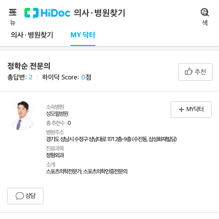
메
의사·병원찾기
검
뉴
색
의사·병원찾기
MY 닥터
정학순 전문의
추천
총답변:
2
ㅣ
하이닥 Score:
0
점
소속병원
MY닥터
성모윌병원
총 추천수 :
0
병원주소
경기도 성남시 수정구 성남대로 1171 2층-9층 (수진동, 삼성화재빌딩)
진료과목
정형외과
소개
스포츠의학전문가, 스포츠의학인증전문의
상담