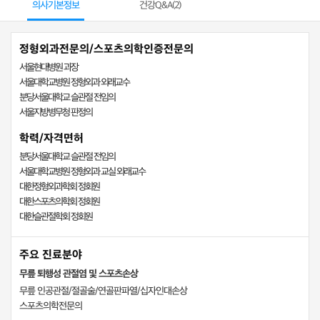
의사기본정보
건강Q&A(
2
)
정형외과전문의/스포츠의학인증전문의
서울현대병원 과장
서울대학교병원 정형외과 외래교수
분당서울대학교 슬관절 전임의
서울지방병무청 판정의
학력/자격면허
분당서울대학교 슬관절 전임의
서울대학교병원 정형외과 교실 외래교수
대한정형외과학회 정회원
대한스포츠의학회 정회원
대한슬관절학회 정회원
주요 진료분야
무릎 퇴행성 관절염 및 스포츠손상
무릎 인공관절/절골술/연골판파열/십자인대손상
스포츠의학전문의