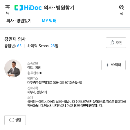
메
의사·병원찾기
검
뉴
색
의사·병원찾기
MY 닥터
강민재 의사
추천
총답변:
65
ㅣ
하이닥 Score:
28
점
소속병원
MY닥터
아트너의원
총 추천수 :
0
병원주소
대구 중구 달구벌대로 2094 3층 301호 (남산동)
진료과목
피부과, 성형외과
소개
함께하는 아트너, 더이상 실패는 없습니다. 언제나 준비된 실력과 책임감으로 끝까지 함
께하겠습니다. 당신의 바디파트너, 아트너의원 강민재 원장입니다.
상담