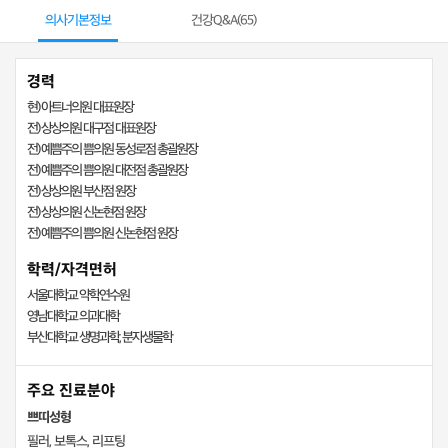
의사기본정보
건강Q&A(
65
)
경력
현) 아트너의원 대표원장
전) 상상의원 대구점 대표원장
전) 예쁨주의 쁨의원 동성로점 총괄원장
전) 예쁨주의 쁨의원 대전점 총괄원장
전) 상상의원 부산점 원장
전) 상상의원 신논현점 원장
전) 예쁨주의 쁨의원 신논현점 원장
학력/자격면허
서울대학교 약학연수원
영남대학교 의과대학
부산대학교 생명과학, 분자생물학
주요 진료분야
쁘띠성형
필러, 보톡스, 리프팅