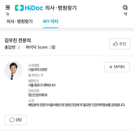
메
의사·병원찾기
검
뉴
색
의사·병원찾기
MY 닥터
김우진 전문의
추천
총답변:
2
ㅣ
하이닥 Score:
2
점
소속병원
MY닥터
서울대학교병원
총 추천수 :
1
병원주소
서울 종로구 대학로 101
진료과목
정신건강의학과
소개
해당분야 전문지식을 바탕으로 평생 건강에 꼭 필요한 건강의학정보를 공유합니다.
상담